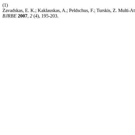
(1)
Zavadskas, E. K.; Kaklauskas, A.; Peldschus, F.; Turskis, Z. Multi-
BJRBE
2007
,
2
(4), 195-203.